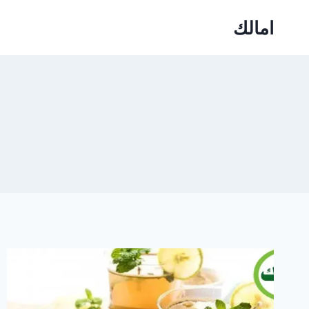
Ski
امالك
t
conten