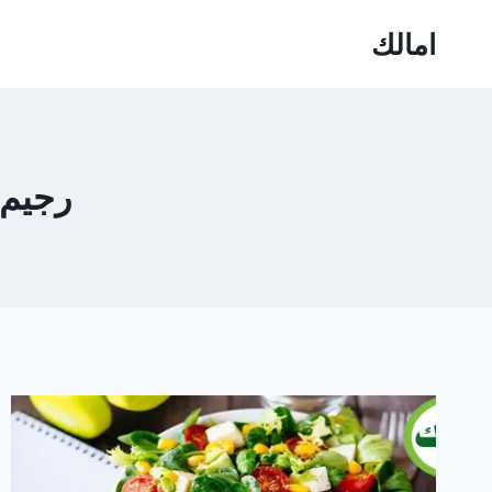
Ski
امالك
t
conten
رجيم 