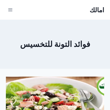
Ski
امالك
t
conten
فوائد التونة للتخسيس